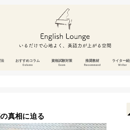
習法
おすすめコラム
資格試験対策
推奨教材
ライター紹
Column
Exam
Recommend
Writer
惑の真相に迫る