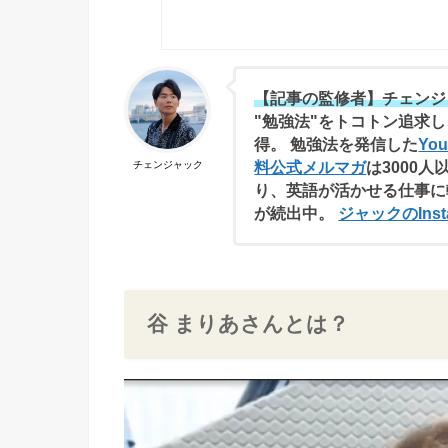
【記事の監修者】チェンジ
"勉強法"をトコトン追求し
得。 勉強法を発信した
Yo
料公式メルマガ
は3000人
チェンジャック
り、英語が活かせる仕事に
が続出中。
ジャックのInst
谷 まりあさんとは？