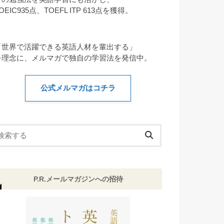
OEIC935点、TOEFL ITP 613点を獲得。
「世界で活躍できる英語人材を輩出する」
を理念に、メルマガで独自の学習法を発信中。
公式メルマガはコチラ
P.R.メールマガジンへの招待