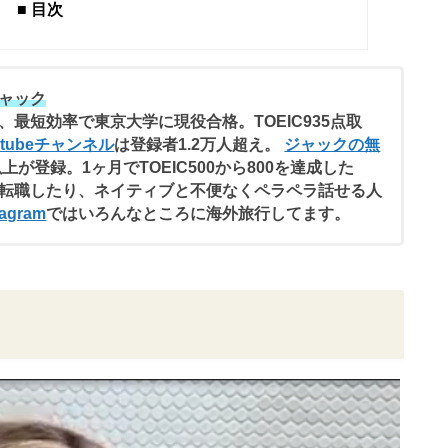
■ 目次
ャック
、最短効率で東京大学に現役合格。TOEIC935点取
utubeチャンネル
は登録者1.2万人超え。
ジャックの無
以上が登録。1ヶ月でTOEIC500から800を達成した
転職したり、ネイティブと不便なくペラペラ話せる人
agram
ではいろんなところに海外旅行してます。