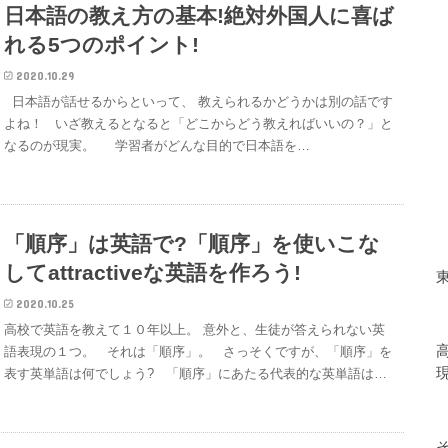
日本語の教え方の基本!絶対外国人に喜ば
れる5つのポイント!
2020.10.29
日本語が話せるからといって、 教えられるかどうかは別の話です
よね！ いざ教えるとなると「どこからどう教えればいいの？」と
なるのが現実。 学習者がどんな目的で日本語を…
「順序」は英語で?「順序」を使いこな
してattractiveな英語を作ろう!
2020.10.25
高校で英語を教えて１０年以上。 意外と、生徒が答えられない英
語表現の１つ。 それは「順序」。 さっそくですが、「順序」を
表す英単語は何でしょう? 「順序」にあたる代表的な英単語は…