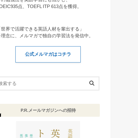
OEIC935点、TOEFL ITP 613点を獲得。
「世界で活躍できる英語人材を輩出する」
を理念に、メルマガで独自の学習法を発信中。
公式メルマガはコチラ
P.R.メールマガジンへの招待