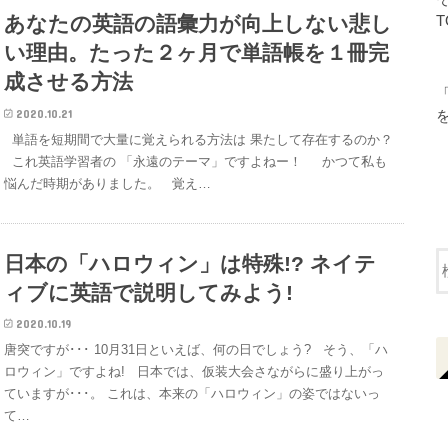
あなたの英語の語彙力が向上しない悲し
T
い理由。たった２ヶ月で単語帳を１冊完
成させる方法
2020.10.21
単語を短期間で大量に覚えられる方法は 果たして存在するのか？
これ英語学習者の 「永遠のテーマ」ですよねー！ かつて私も
悩んだ時期がありました。 覚え…
日本の「ハロウィン」は特殊!? ネイテ
ィブに英語で説明してみよう!
2020.10.19
唐突ですが･･･ 10月31日といえば、何の日でしょう? そう、「ハ
ロウィン」ですよね! 日本では、仮装大会さながらに盛り上がっ
ていますが･･･。 これは、本来の「ハロウィン」の姿ではないっ
て…