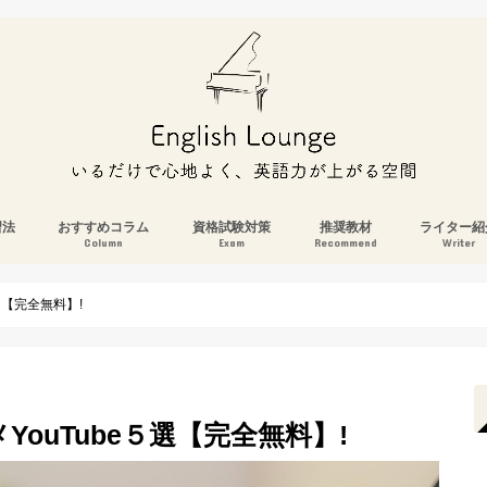
習法
おすすめコラム
資格試験対策
推奨教材
ライター紹
Column
Exam
Recommend
Writer
選【完全無料】!
ouTube５選【完全無料】!