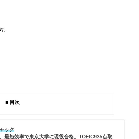
方。
■ 目次
ャック
、最短効率で東京大学に現役合格。TOEIC935点取