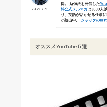
得。 勉強法を発信した
Yo
料公式メルマガ
は3000人
チェンジャック
り、英語が活かせる仕事に
が続出中。
ジャックのInst
オススメYouTube５選