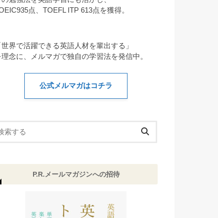
OEIC935点、TOEFL ITP 613点を獲得。
「世界で活躍できる英語人材を輩出する」
を理念に、メルマガで独自の学習法を発信中。
公式メルマガはコチラ
P.R.メールマガジンへの招待