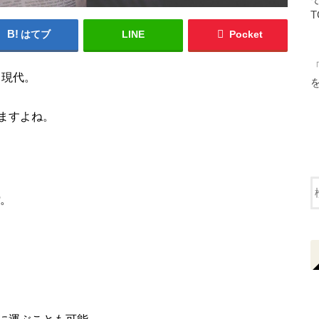
T
はてブ
LINE
Pocket
る現代。
ますよね。
。