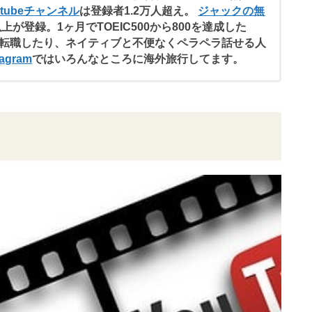
utubeチャンネル
は登録者1.2万人超え。
ジャックの無
以上が登録。1ヶ月でTOEIC500から800を達成した
転職したり、ネイティブと不便なくペラペラ話せる人
agram
ではいろんなところに海外旅行してます。