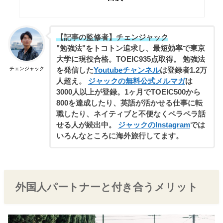
【記事の監修者】チェンジャック
"勉強法"をトコトン追求し、最短効率で東京
大学に現役合格。TOEIC935点取得。 勉強法
チェンジャック
を発信した
Youtubeチャンネル
は登録者1.2万
人超え。
ジャックの無料公式メルマガ
は
3000人以上が登録。1ヶ月でTOEIC500から
800を達成したり、英語が活かせる仕事に転
職したり、ネイティブと不便なくペラペラ話
せる人が続出中。
ジャックのInstagram
では
いろんなところに海外旅行してます。
外国人パートナーと付き合うメリット