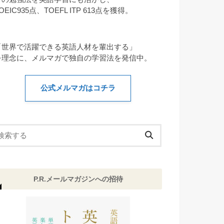
OEIC935点、TOEFL ITP 613点を獲得。
「世界で活躍できる英語人材を輩出する」
を理念に、メルマガで独自の学習法を発信中。
公式メルマガはコチラ
P.R.メールマガジンへの招待