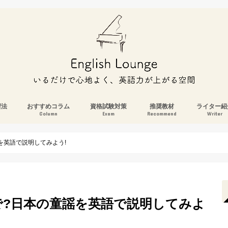
習法
おすすめコラム
資格試験対策
推奨教材
ライター紹
Column
Exam
Recommend
Writer
を英語で説明してみよう!
で?日本の童謡を英語で説明してみよ