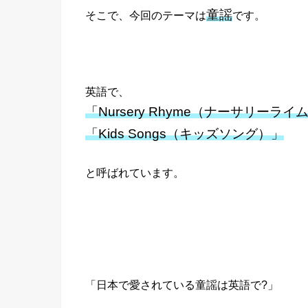
童謡
そこで、今回のテーマは
です。
英語で、
「Nursery Rhyme（ナーサリーライ
「Kids Songs（キッズソング）」
と呼ばれています。
「日本で愛されている童謡は英語で?」