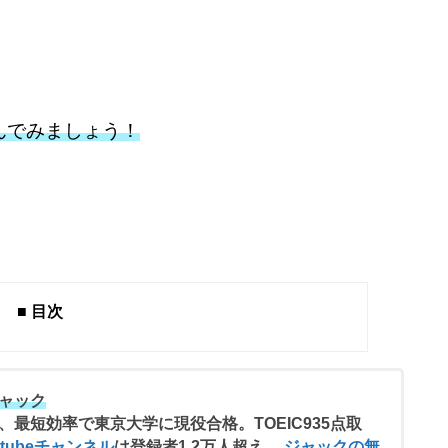
んでみましょう！
■ 目次
ャック
、最短効率で東京大学に現役合格。TOEIC935点取
utubeチャンネル
は登録者1.2万人超え。
ジャックの無