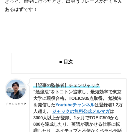
きっと、留学に行ったとき、出会うフレーズがたくさん
あるはずです！
■ 目次
【記事の監修者】チェンジャック
"勉強法"をトコトン追求し、最短効率で東京
大学に現役合格。TOEIC935点取得。 勉強法
チェンジャック
を発信した
Youtubeチャンネル
は登録者1.2万
人超え。
ジャックの無料公式メルマガ
は
3000人以上が登録。1ヶ月でTOEIC500から
800を達成したり、英語が活かせる仕事に転
職したり、ネイティブと不便なくペラペラ話