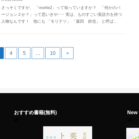
さっそくですが、 「morite2」って知っていますか？ 「何かのバ
ージョン２か？」って思いきや･･･ 実は、ものすごい英語力を持つ
人物なんです！ 他にも 「モリテツ」 「森田 鉄也」 と呼ば…
4
5
…
10
>
おすすめ書籍(無料)
Ne