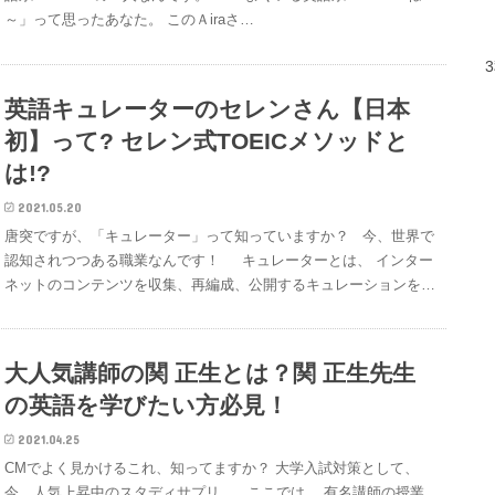
～」って思ったあなた。 このＡiraさ…
英語キュレーターのセレンさん【日本
初】って? セレン式TOEICメソッドと
は!?
2021.05.20
唐突ですが、「キュレーター」って知っていますか？ 今、世界で
認知されつつある職業なんです！ キュレーターとは、 インター
ネットのコンテンツを収集、再編成、公開するキュレーションを…
大人気講師の関 正生とは？関 正生先生
の英語を学びたい方必見！
2021.04.25
CMでよく見かけるこれ、知ってますか？ 大学入試対策として、
今、人気上昇中のスタディサプリ。 ここでは、 有名講師の授業