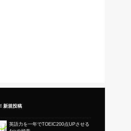
w！新規投稿
英語力を一年でTOEIC200点UPさせる
4つの極意