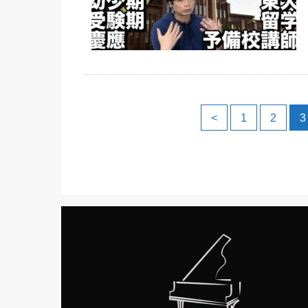
<
1
2
3