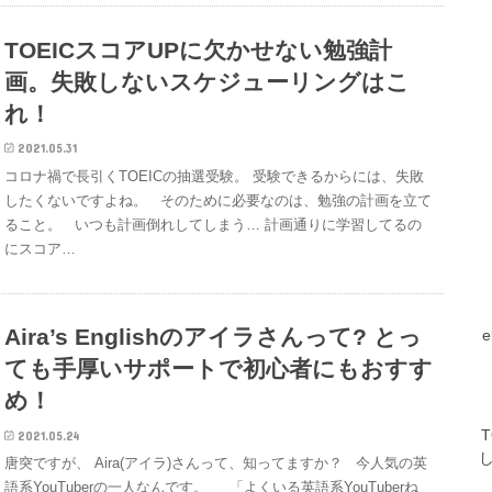
TOEICスコアUPに欠かせない勉強計
画。失敗しないスケジューリングはこ
れ！
2021.05.31
コロナ禍で長引くTOEICの抽選受験。 受験できるからには、失敗
したくないですよね。 そのために必要なのは、勉強の計画を立て
ること。 いつも計画倒れしてしまう… 計画通りに学習してるの
にスコア…
Aira’s Englishのアイラさんって? とっ
ても手厚いサポートで初心者にもおすす
め！
2021.05.24
唐突ですが、 Aira(アイラ)さんって、知ってますか？ 今人気の英
語系YouTuberの一人なんです。 「よくいる英語系YouTuberね