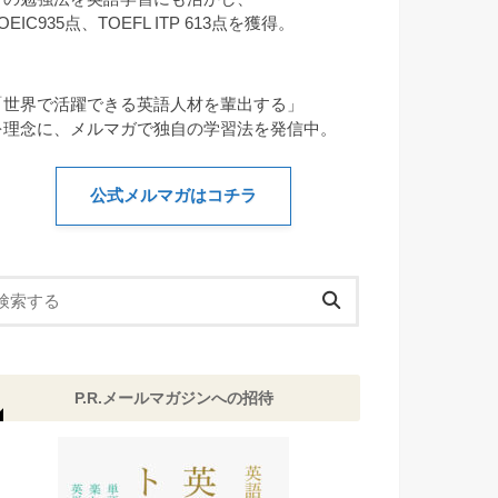
OEIC935点、TOEFL ITP 613点を獲得。
「世界で活躍できる英語人材を輩出する」
を理念に、メルマガで独自の学習法を発信中。
公式メルマガはコチラ
P.R.メールマガジンへの招待