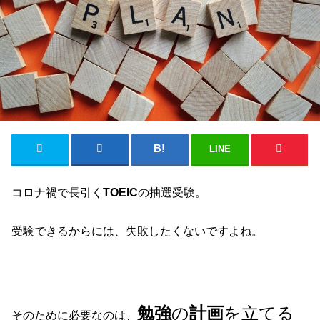
LINE
コロナ禍で長引く
TOEIC
の抽選受験。
受験できるからには、失敗したくないですよね。
勉強
の
計画
を立てる
そのために必要なのは、