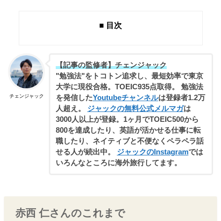
■ 目次
【記事の監修者】チェンジャック
"勉強法"をトコトン追求し、最短効率で東京
大学に現役合格。TOEIC935点取得。 勉強法
チェンジャック
を発信した
Youtubeチャンネル
は登録者1.2万
人超え。
ジャックの無料公式メルマガ
は
3000人以上が登録。1ヶ月でTOEIC500から
800を達成したり、英語が活かせる仕事に転
職したり、ネイティブと不便なくペラペラ話
せる人が続出中。
ジャックのInstagram
では
いろんなところに海外旅行してます。
赤西 仁さんのこれまで