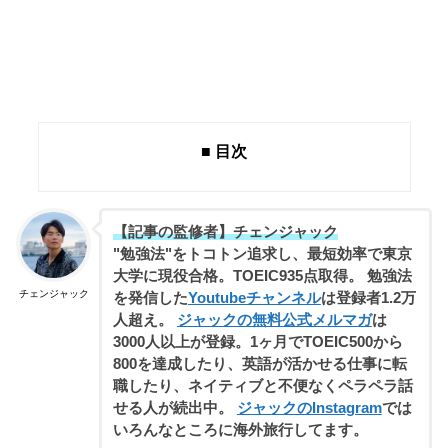
■ 目次
【記事の監修者】チェンジャック
"勉強法"をトコトン追求し、最短効率で東京
大学に現役合格。TOEIC935点取得。 勉強法
チェンジャック
を発信した
Youtubeチャンネル
は登録者1.2万
人超え。
ジャックの無料公式メルマガ
は
3000人以上が登録。1ヶ月でTOEIC500から
800を達成したり、英語が活かせる仕事に転
職したり、ネイティブと不便なくペラペラ話
せる人が続出中。
ジャックのInstagram
では
いろんなところに海外旅行してます。