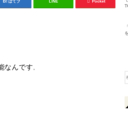
はてブ
LINE
Pocket
T
能なんです
。