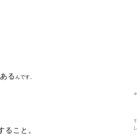
けある
んです。
験すること。