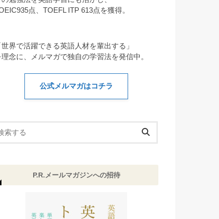
OEIC935点、TOEFL ITP 613点を獲得。
「世界で活躍できる英語人材を輩出する」
を理念に、メルマガで独自の学習法を発信中。
公式メルマガはコチラ
P.R.メールマガジンへの招待