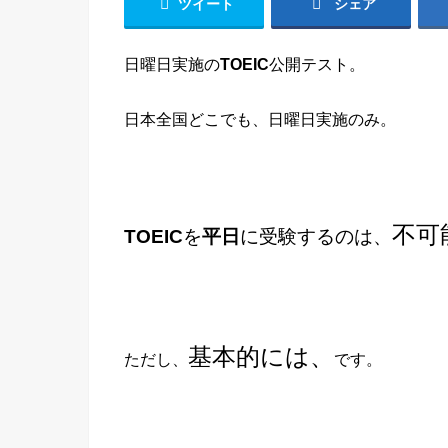
ツイート
シェア
日曜日実施の
TOEIC
公開テスト。
日本全国どこでも、日曜日実施のみ。
不可
TOEIC
を
平日
に受験するのは、
基本的には、
ただし、
です。