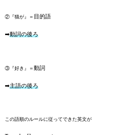
目的語
②『猫が』＝
➡
動詞の後ろ
動詞
③『好き』＝
➡
主語の後ろ
この語順のルールに従ってできた英文が