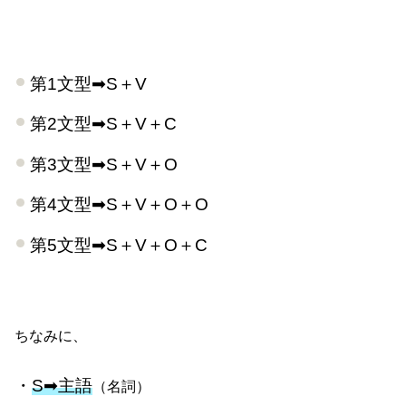
第1文型➡S＋V
第2文型➡S＋V＋C
第3文型➡S＋V＋O
第4文型➡S＋V＋O＋O
第5文型➡S＋V＋O＋C
ちなみに、
・
S➡主語
（名詞）