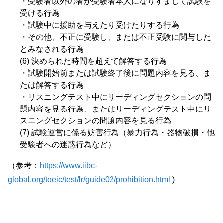
・受験者以外の者が受験者本人になりすまして試験を
受ける行為
・試験中に援助を与えたり受けたりする行為
・その他、不正に受験し、または不正受験に関与した
とみなされる行為
(6) 決められた時間を超えて解答する行為
・試験開始前または試験終了後に問題内容を見る、ま
たは解答する行為
・リスニングテスト中にリーディングセクションの問
題内容を見る行為、またはリーディングテスト中にリ
スニングセクションの問題内容を見る行為
(7) 試験運営に係る妨害行為（暴力行為・器物破損・他
受験者への迷惑行為など）
（参考：
https://www.iibc-
global.org/toeic/test/lr/guide02/prohibition.html
)