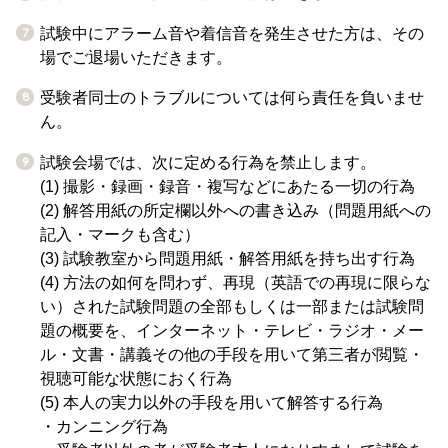
試験中にアラーム音や着信音を発生させた方は、その
場でご退場いただきます。
受験者同士のトラブルについては何ら責任を負いませ
ん。
試験会場では、次に定める行為を禁止します。
(1) 撮影・録画・録音・複写などにあたる一切の行為
(2) 解答用紙の所定欄以外への書き込み（問題用紙への
記入・マークも含む）
(3) 試験教室から問題用紙・解答用紙を持ち出す行為
(4) 方法の如何を問わず、再現（英語での再現に限らな
い）された試験問題の全部もしくは一部または試験問
題の概要を、インターネット・テレビ・ラジオ・メー
ル・文書・講義その他の手段を用いて第三者が閲覧・
視聴可能な状態におく行為
(5) 本人の実力以外の手段を用いて解答する行為
・カンニング行為