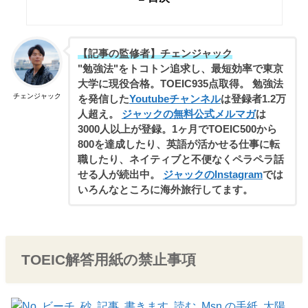
【記事の監修者】チェンジャック
"勉強法"をトコトン追求し、最短効率で東京
大学に現役合格。TOEIC935点取得。 勉強法
チェンジャック
を発信した
Youtubeチャンネル
は登録者1.2万
人超え。
ジャックの無料公式メルマガ
は
3000人以上が登録。1ヶ月でTOEIC500から
800を達成したり、英語が活かせる仕事に転
職したり、ネイティブと不便なくペラペラ話
せる人が続出中。
ジャックのInstagram
では
いろんなところに海外旅行してます。
TOEIC解答用紙の禁止事項