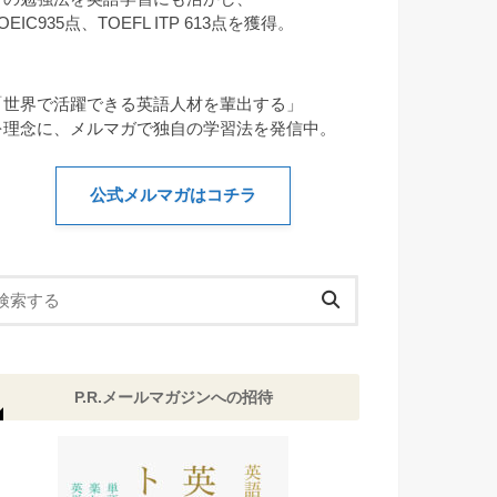
OEIC935点、TOEFL ITP 613点を獲得。
「世界で活躍できる英語人材を輩出する」
を理念に、メルマガで独自の学習法を発信中。
公式メルマガはコチラ
P.R.メールマガジンへの招待